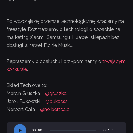
Po wczorajszej przerwie technologicznej wracamy na
freestyle. Rozmawiamy o technologii o sposobie na
marketing Xiaomi, Samsungu, Huawei, sklepach bez
obsługi, a nawet Elonie Musku.
Zapraszamy o odsłuchu i przypominamy o
trwającym
konkursie
.
Skład Techlove to:
Marcin Gruszka – ‪
@gruszka
Jarek Bukowski – ‪
@bukosss‬
Norbert Cała –
@norbertcala
Odtwarzacz
00:00
00:00