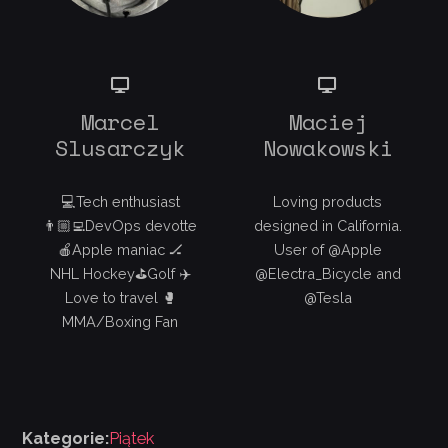
Marcel
Maciej
Slusarczyk
Nowakowski
💻Tech enthusiast
Loving products
👨🏼‍💻DevOps devotte
designed in California.
🍎Apple maniac 🏒
User of @Apple
NHL Hockey⛳️Golf ✈️
@Electra_Bicycle and
Love to travel 🥊
@Tesla
MMA/Boxing Fan
Kategorie:
Piątek