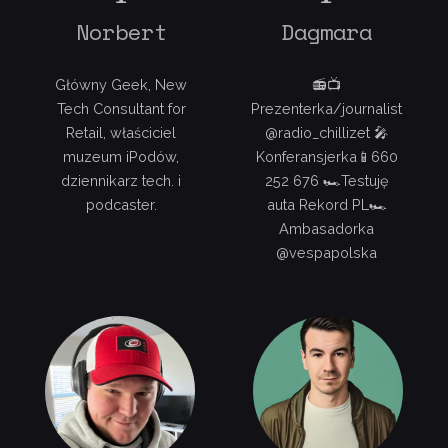
Norbert
Dagmara
Główny Geek, New
📻📺
Tech Consultant for
Prezenterka/journalist
Retail, właściciel
@radio_chillizet 🎤
muzeum iPodów,
Konferansjerka📱660
dziennikarz tech. i
252 676 🏎Testuję
podcaster.
auta Rekord PL🏎
Ambasadorka
@vespapolska