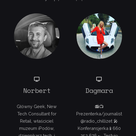
Norbert
Dagmara
Główny Geek, New
📻📺
Tech Consultant for
Prezenterka/journalist
Retail, właściciel
@radio_chillizet 🎤
muzeum iPodów,
Konferansjerka📱660
dziennikarz tech. i
252 676 🏎Testuję