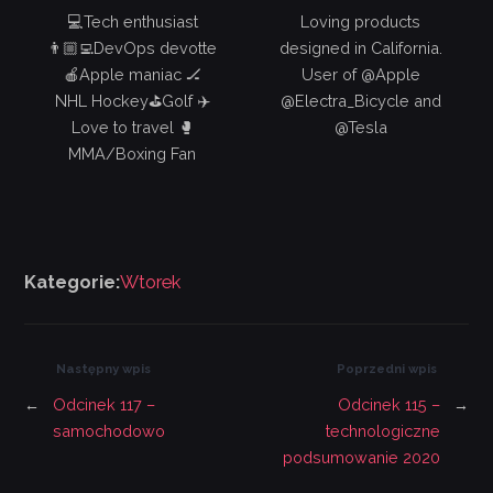
💻Tech enthusiast
Loving products
👨🏼‍💻DevOps devotte
designed in California.
🍎Apple maniac 🏒
User of @Apple
NHL Hockey⛳️Golf ✈️
@Electra_Bicycle and
Love to travel 🥊
@Tesla
MMA/Boxing Fan
Kategorie:
Wtorek
Następny wpis
Poprzedni wpis
←
Odcinek 117 –
Odcinek 115 –
→
samochodowo
technologiczne
podsumowanie 2020