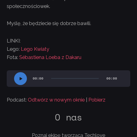
społecznościowek.
Myślę, że będziecie się dobrze bawili.
LINKI:
Lego:
Lego Kwiaty
Fota:
Sébastiena Loeba z Dakaru
Odtwarzacz
00:00
00:00
plików
dźwiękowych
Podcast:
Odtwórz w nowym oknie
|
Pobierz
O nas
Poznaj ekipę tworzącą Techlove