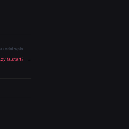
rzedni wpis
zy falstart?
→