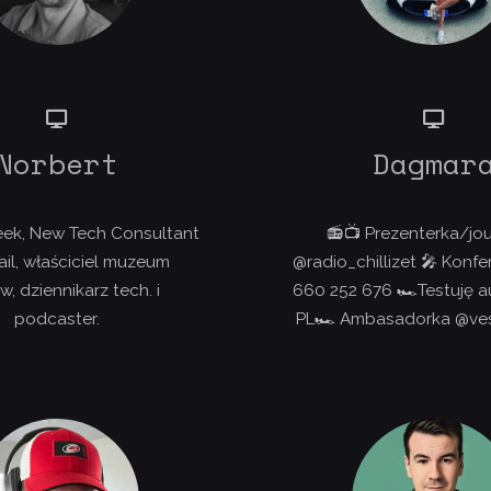
Norbert
Dagmar
ek, New Tech Consultant
📻📺 Prezenterka/jou
ail, właściciel muzeum
@radio_chillizet 🎤 Konfe
w, dziennikarz tech. i
660 252 676 🏎Testuję a
podcaster.
PL🏎 Ambasadorka @ve