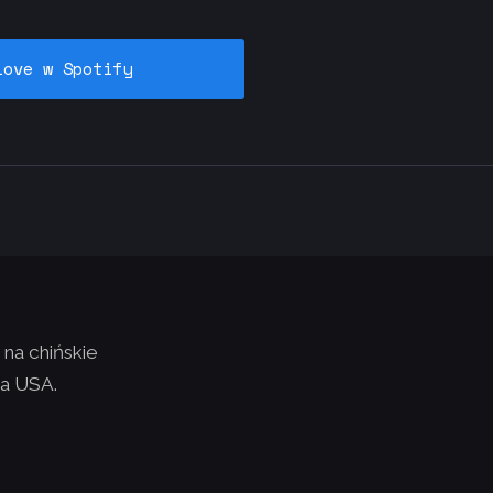
love w Spotify
na chińskie
ca USA.