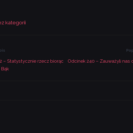
z kategorii
pis
Pop
 – Statystycznie rzecz biorąc
Odcinek 240 – Zauważyli nas c
a Bąk