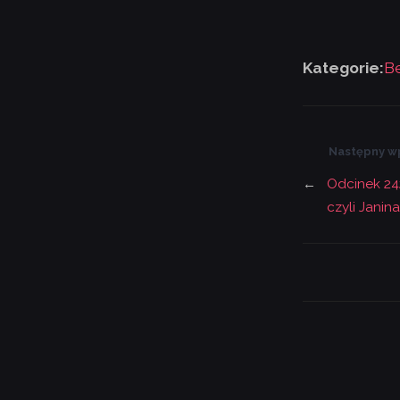
Kategorie:
Be
Następny w
←
Odcinek 242
czyli Janin