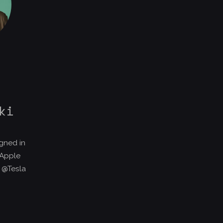
ki
gned in
@Apple
 @Tesla