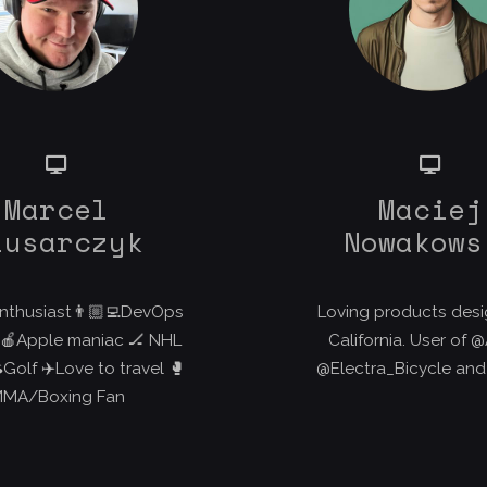
Marcel
Maciej
lusarczyk
Nowakows
nthusiast👨🏼‍💻DevOps
Loving products desi
 🍎Apple maniac 🏒 NHL
California. User of 
Golf ✈️Love to travel 🥊
@Electra_Bicycle and
MA/Boxing Fan