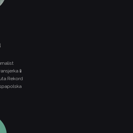
a
rnalist
ransjerka📱
uta Rekord
spapolska