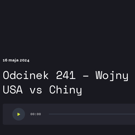
 not be visible.
16 maja 2024
Odcinek 241 – Wojny
USA vs Chiny
Odtwarzacz
00:00
plików
dźwiękowych