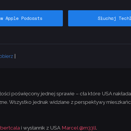
 w Apple Podcasts
Słuchaj Tech
obierz
|
ości poświęcony jednej sprawie – cła które USA nakłada 
czne. Wszystko jednak widziane z perspektywy mieszkań
bertcala
i wysłannik z USA
Marcel @m33ll
.