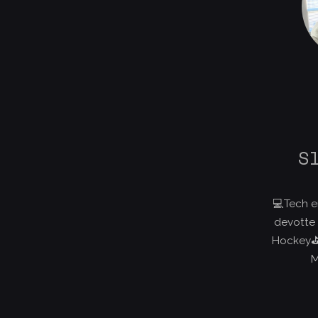
S
💻Tech e
devotte
Hockey⛳️
M