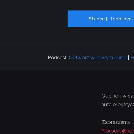
Słuchaj Techlove
Podcast:
Odtwórz w nowym oknie
|
P
Odcinek w cał
auta elektry
Zapraszamy!
Norbert @nor