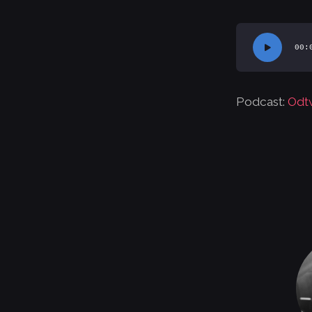
Odtwarzacz
00:
plików
dźwiękowych
Podcast:
Odt