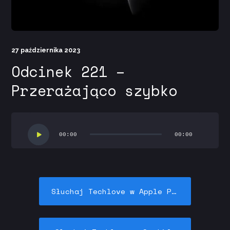
27 października 2023
Odcinek 221 –
Przerażająco szybko
Odtwarzacz
plików
00:00
00:00
dźwiękowych
Słuchaj Techlove w Apple Podcasts