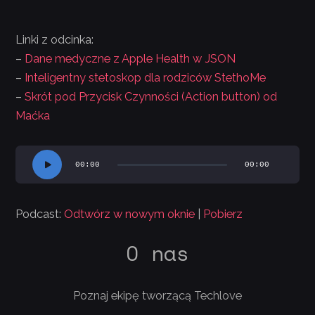
Linki z odcinka:
–
Dane medyczne z Apple Health w JSON
–
Inteligentny stetoskop dla rodziców StethoMe
–
Skrót pod Przycisk Czynności (Action button) od
Maćka
Odtwarzacz
00:00
00:00
plików
dźwiękowych
Podcast:
Odtwórz w nowym oknie
|
Pobierz
O nas
Poznaj ekipę tworzącą Techlove