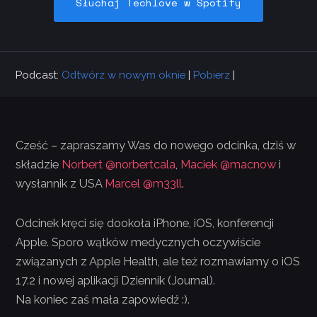
Słuchaj Techlove w Spotify
Podcast:
Odtwórz w nowym oknie
|
Pobierz
|
Cześć – zapraszamy Was do nowego odcinka, dziś w
składzie
Norbert @norbertcala
,
Maciek @macnow
i
wysłannik z USA
Marcel @m33ll
.
Odcinek kręci się dookoła iPhone, iOS, konferencji
Apple. Sporo wątków medycznych oczywiście
związanych z Apple Health, ale też rozmawiamy o iOS
17.2 i nowej aplikacji Dziennik (Journal).
Na koniec zaś mała zapowiedź :).