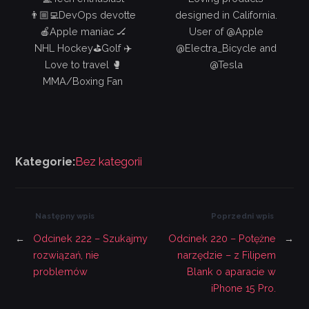
👨🏼‍💻DevOps devotte
designed in California.
🍎Apple maniac 🏒
User of @Apple
NHL Hockey⛳️Golf ✈️
@Electra_Bicycle and
Love to travel 🥊
@Tesla
MMA/Boxing Fan
Kategorie:
Bez kategorii
Następny wpis
Poprzedni wpis
←
Odcinek 222 – Szukajmy
Odcinek 220 – Potężne
→
rozwiązań, nie
narzędzie – z Filipem
problemów
Blank o aparacie w
iPhone 15 Pro.