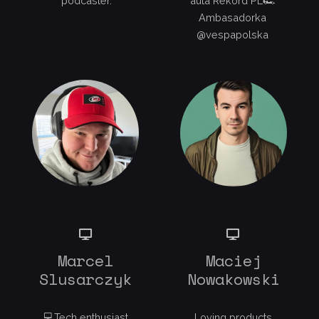
podcaster.
auta Rekord PL🏎
Ambasadorka
@vespapolska
Marcel
Maciej
Slusarczyk
Nowakowski
💻Tech enthusiast
Loving products