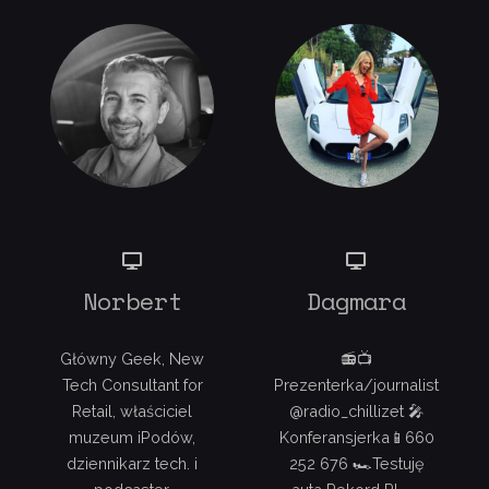
Norbert
Dagmara
Główny Geek, New
📻📺
Tech Consultant for
Prezenterka/journalist
Retail, właściciel
@radio_chillizet 🎤
muzeum iPodów,
Konferansjerka📱660
dziennikarz tech. i
252 676 🏎Testuję