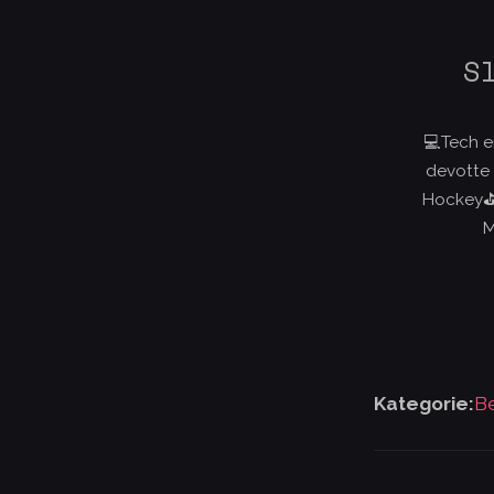
S
💻Tech e
devotte
Hockey⛳️
M
Kategorie:
Be