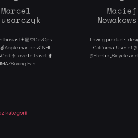
Marcel
Maciej
lusarczyk
Nowakows
nthusiast👨🏼‍💻DevOps
Loving products desi
 🍎Apple maniac 🏒 NHL
California. User of 
Golf ✈️Love to travel 🥊
@Electra_Bicycle and
MA/Boxing Fan
z kategorii