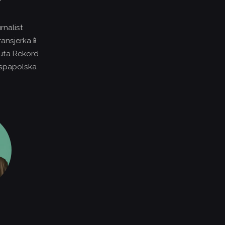
rnalist
ransjerka📱
uta Rekord
spapolska