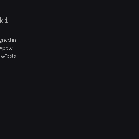
ki
gned in
@Apple
 @Tesla