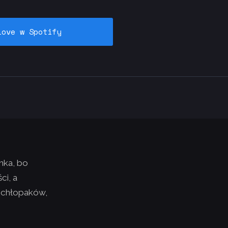
love w Spotify
nka, bo
ci, a
 chłopaków,