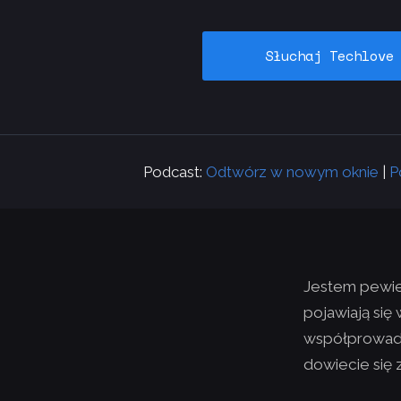
Słuchaj Techlove
Podcast:
Odtwórz w nowym oknie
|
P
Jestem pewien
pojawiają się
współprowadz
dowiecie się 