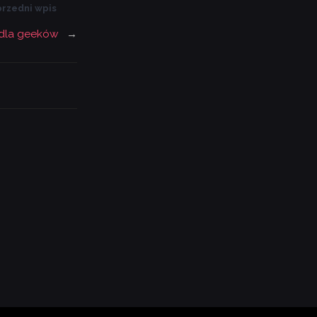
rzedni wpis
 dla geeków
→