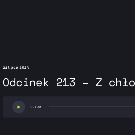
 not be visible.
21 lipca 2023
Odcinek 213 – Z chł
Odtwarzacz
00:00
plików
dźwiękowych