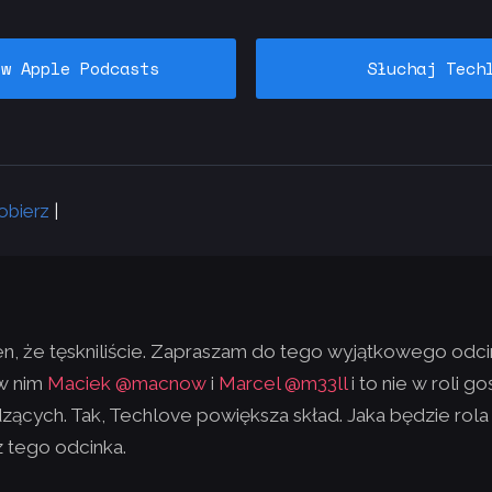
 w Apple Podcasts
Słuchaj Tech
obierz
|
, że tęskniliście. Zapraszam do tego wyjątkowego odci
 w nim
Maciek @macnow
i
Marcel @m33ll
i to nie w roli goś
ących. Tak, Techlove powiększa skład. Jaka będzie rola
z tego odcinka.