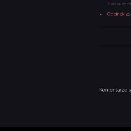
Następny w
←
Odcinek 21
Komentarze s