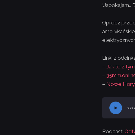
Uspokajam… D
Oprócz przed
amerykańskie
elektrycznych 
Linki z odcinka
–
Jak to z ty
–
35mm.onlin
–
Nowe Hory
Odtwarzacz
00:
plików
dźwiękowych
Podcast:
Odt