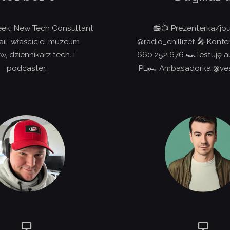
ek, New Tech Consultant
📻📺 Prezenterka/jou
ail, właściciel muzeum
@radio_chillizet 🎤 Konfe
w, dziennikarz tech. i
660 252 676 🏎Testuję a
podcaster.
PL🏎 Ambasadorka @ve