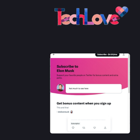
This is a placeholder for your sticky navigation bar. It should