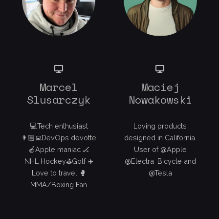
Marcel
Maciej
Slusarczyk
Nowakowski
💻Tech enthusiast
Loving products
👨🏼‍💻DevOps devotte
designed in California.
🍎Apple maniac 🏒
User of @Apple
NHL Hockey⛳️Golf ✈️
@Electra_Bicycle and
Love to travel 🥊
@Tesla
MMA/Boxing Fan