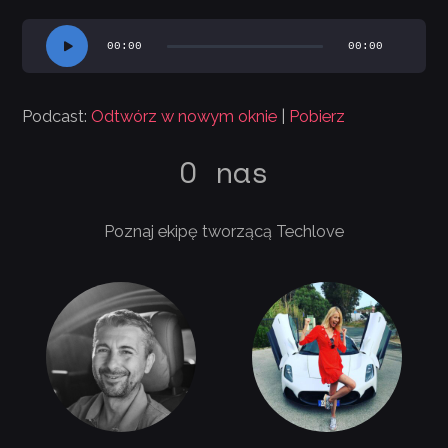
Odtwarzacz
00:00
00:00
plików
dźwiękowych
Podcast:
Odtwórz w nowym oknie
|
Pobierz
O nas
Poznaj ekipę tworzącą Techlove