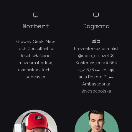
Norbert
Dagmara
Główny Geek, New
📻📺
Tech Consultant for
Prezenterka/journalist
Retail, właściciel
@radio_chillizet 🎤
muzeum iPodów,
Konferansjerka📱660
dziennikarz tech. i
252 676 🏎Testuję
podcaster.
auta Rekord PL🏎
Ambasadorka
@vespapolska