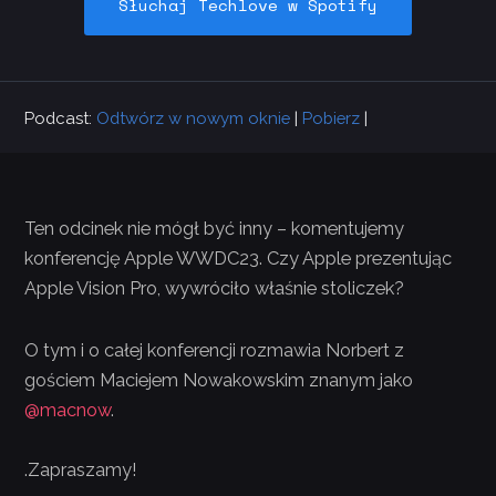
Słuchaj Techlove w Spotify
Podcast:
Odtwórz w nowym oknie
|
Pobierz
|
Ten odcinek nie mógł być inny – komentujemy
konferencję Apple WWDC23. Czy Apple prezentując
Apple Vision Pro, wywróciło właśnie stoliczek?
O tym i o całej konferencji rozmawia Norbert z
gościem Maciejem Nowakowskim znanym jako
@macnow
.
.Zapraszamy!