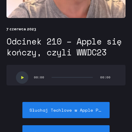
7 czerwca 2023
Odcinek 210 – Apple się
kończy, czyli WWDC23
Odtwarzacz
plików
00:00
00:00
dźwiękowych
Słuchaj Techlove w Apple Podcasts