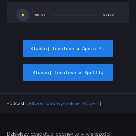
Odtwarzacz
plików
00:00
00:00
dźwiękowych
Słuchaj Techlove w Apple Podcasts
Słuchaj Techlove w Spotify
Podcast:
Odtwórz w nowym oknie
|
Pobierz
|
Dzisiejszy, dość długi odcinek to w większości