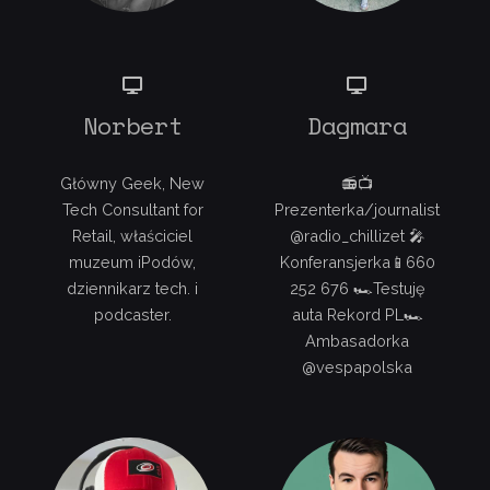
Norbert
Dagmara
Główny Geek, New
📻📺
Tech Consultant for
Prezenterka/journalist
Retail, właściciel
@radio_chillizet 🎤
muzeum iPodów,
Konferansjerka📱660
dziennikarz tech. i
252 676 🏎Testuję
podcaster.
auta Rekord PL🏎
Ambasadorka
@vespapolska