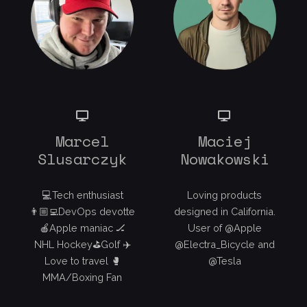
Marcel
Maciej
Slusarczyk
Nowakowski
💻Tech enthusiast
Loving products
👨🏼‍💻DevOps devotte
designed in California.
🍎Apple maniac 🏒
User of @Apple
NHL Hockey⛳️Golf ✈️
@Electra_Bicycle and
Love to travel 🥊
@Tesla
MMA/Boxing Fan