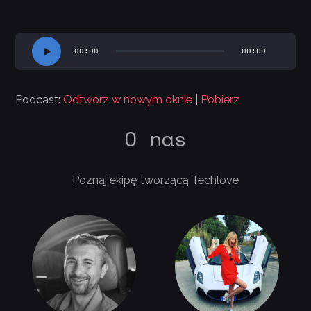
Odtwarzacz
00:00
00:00
plików
dźwiękowych
Podcast:
Odtwórz w nowym oknie
|
Pobierz
O nas
Poznaj ekipę tworzącą Techlove